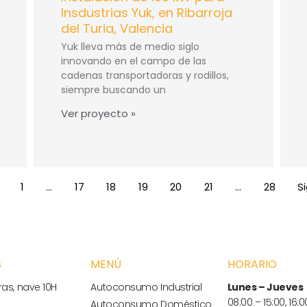
Insdustrias Yuk, en Ribarroja
del Turia, Valencia
Yuk lleva más de medio siglo
innovando en el campo de las
cadenas transportadoras y rodillos,
siempre buscando un
Ver proyecto »
1
…
17
18
19
20
21
…
28
S
S
MENÚ
HORARIO
as, nave 10H
Autoconsumo Industrial
Lunes – Jueves
08:00 – 15:00, 16:0
Autoconsumo Doméstico