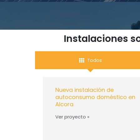
Instalaciones s
Todos
Nueva instalación de
autoconsumo doméstico en
Alcora
Ver proyecto »