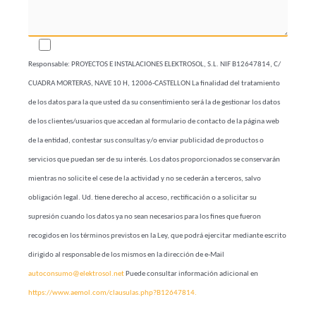
Responsable: PROYECTOS E INSTALACIONES ELEKTROSOL, S.L. NIF B12647814, C/
CUADRA MORTERAS, NAVE 10 H, 12006-CASTELLON La finalidad del tratamiento
de los datos para la que usted da su consentimiento será la de gestionar los datos
de los clientes/usuarios que accedan al formulario de contacto de la página web
de la entidad, contestar sus consultas y/o enviar publicidad de productos o
servicios que puedan ser de su interés. Los datos proporcionados se conservarán
mientras no solicite el cese de la actividad y no se cederán a terceros, salvo
obligación legal. Ud. tiene derecho al acceso, rectificación o a solicitar su
supresión cuando los datos ya no sean necesarios para los fines que fueron
recogidos en los términos previstos en la Ley, que podrá ejercitar mediante escrito
dirigido al responsable de los mismos en la dirección de e-Mail
autoconsumo@elektrosol.net
Puede consultar información adicional en
https://www.aemol.com/clausulas.php?B12647814.