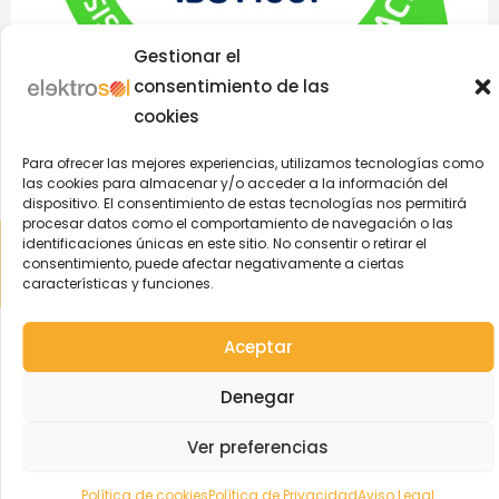
Gestionar el
consentimiento de las
cookies
Para ofrecer las mejores experiencias, utilizamos tecnologías como
las cookies para almacenar y/o acceder a la información del
dispositivo. El consentimiento de estas tecnologías nos permitirá
procesar datos como el comportamiento de navegación o las
Aviso Legal
|
Política de Privacidad
|
Política Cookies
|
Política
identificaciones únicas en este sitio. No consentir o retirar el
Integrada
| © 2004-2022 Elektrosol | ️Todos los derechos
consentimiento, puede afectar negativamente a ciertas
características y funciones.
reservados
Aceptar
Denegar
Ver preferencias
Política de cookies
Política de Privacidad
Aviso Legal