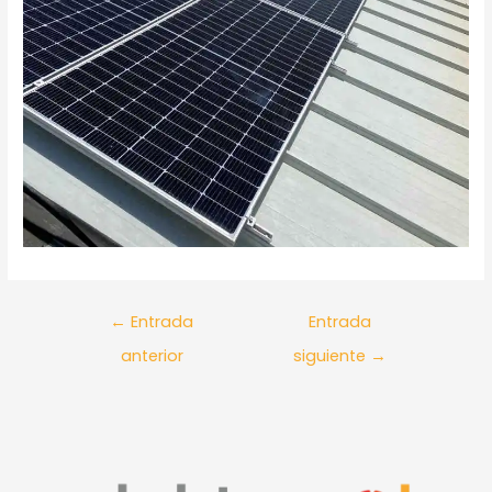
←
Entrada
Entrada
anterior
siguiente
→