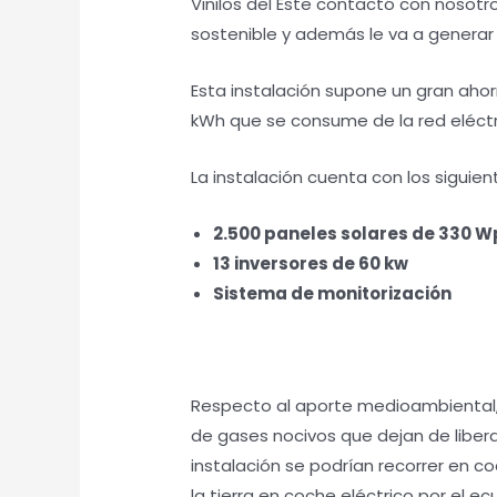
Vinilos del Este contactó con nosotr
sostenible y además le va a generar 
Esta instalación supone un gran ah
kWh que se consume de la red eléctr
La instalación cuenta con los sigui
2.500 paneles solares de 330 W
13 inversores de 60 kw
Sistema de monitorización
Respecto al aporte medioambiental, 
de gases nocivos que dejan de liber
instalación se podrían recorrer en c
la tierra en coche eléctrico por el ec