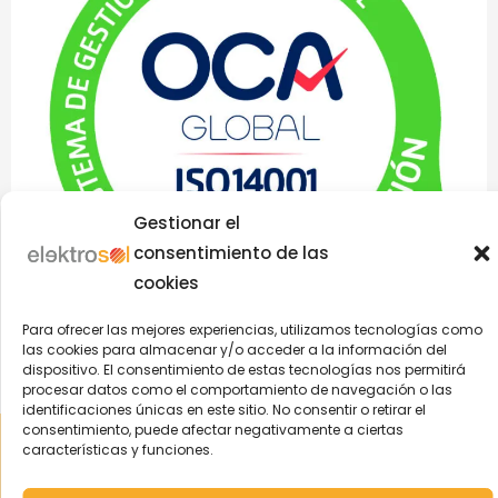
Gestionar el
consentimiento de las
cookies
Para ofrecer las mejores experiencias, utilizamos tecnologías como
las cookies para almacenar y/o acceder a la información del
dispositivo. El consentimiento de estas tecnologías nos permitirá
procesar datos como el comportamiento de navegación o las
identificaciones únicas en este sitio. No consentir o retirar el
Aviso Legal
|
Política de Privacidad
|
Política Cookies
|
Política
consentimiento, puede afectar negativamente a ciertas
características y funciones.
Integrada
| © 2004-2022 Elektrosol | ️Todos los derechos
reservados