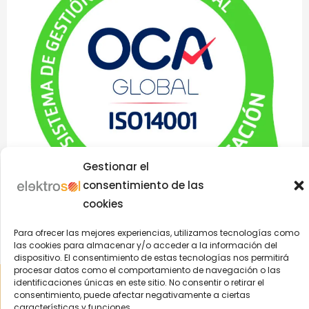
Gestionar el
consentimiento de las
cookies
Para ofrecer las mejores experiencias, utilizamos tecnologías como
las cookies para almacenar y/o acceder a la información del
dispositivo. El consentimiento de estas tecnologías nos permitirá
procesar datos como el comportamiento de navegación o las
Aviso Legal
|
Política de Privacidad
|
Política Cookies
|
Política
identificaciones únicas en este sitio. No consentir o retirar el
Integrada
| © 2004-2022 Elektrosol | ️Todos los derechos
consentimiento, puede afectar negativamente a ciertas
reservados
características y funciones.