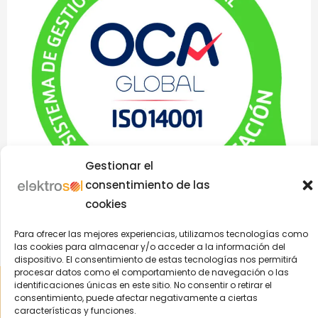
Gestionar el
consentimiento de las
cookies
Para ofrecer las mejores experiencias, utilizamos tecnologías como
las cookies para almacenar y/o acceder a la información del
dispositivo. El consentimiento de estas tecnologías nos permitirá
procesar datos como el comportamiento de navegación o las
Aviso Legal
|
Política de Privacidad
|
Política Cookies
|
Política
identificaciones únicas en este sitio. No consentir o retirar el
Integrada
| © 2004-2022 Elektrosol | ️Todos los derechos
consentimiento, puede afectar negativamente a ciertas
reservados
características y funciones.