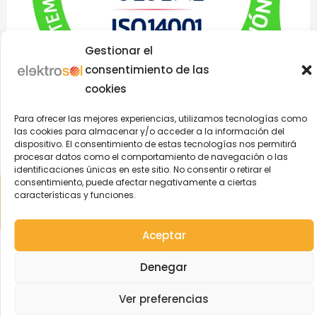
Gestionar el
consentimiento de las
cookies
Para ofrecer las mejores experiencias, utilizamos tecnologías como
las cookies para almacenar y/o acceder a la información del
dispositivo. El consentimiento de estas tecnologías nos permitirá
procesar datos como el comportamiento de navegación o las
identificaciones únicas en este sitio. No consentir o retirar el
consentimiento, puede afectar negativamente a ciertas
Aviso Legal
|
Política de Privacidad
|
Política Cookies
|
Política
características y funciones.
Integrada
| © 2004-2022 Elektrosol | ️Todos los derechos
reservados
Aceptar
Denegar
Ver preferencias